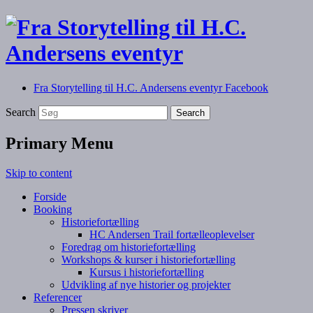
Fra Storytelling til H.C. Andersens eventyr Facebook
Fortælling, foredrag, workshops og kurser
Fra Storytelling til H.C.
Search
Andersens eventyr
Primary Menu
Skip to content
Forside
Booking
Historiefortælling
HC Andersen Trail fortælleoplevelser
Foredrag om historiefortælling
Workshops & kurser i historiefortælling
Kursus i historiefortælling
Udvikling af nye historier og projekter
Referencer
Pressen skriver