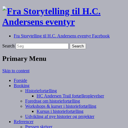
Fra Storytelling til H.C. Andersens eventyr Facebook
Fortælling, foredrag, workshops og kurser
Fra Storytelling til H.C.
Search
Andersens eventyr
Primary Menu
Skip to content
Forside
Booking
Historiefortælling
HC Andersen Trail fortælleoplevelser
Foredrag om historiefortælling
Workshops & kurser i historiefortælling
Kursus i historiefortælling
Udvikling af nye historier og projekter
Referencer
Pressen skriver