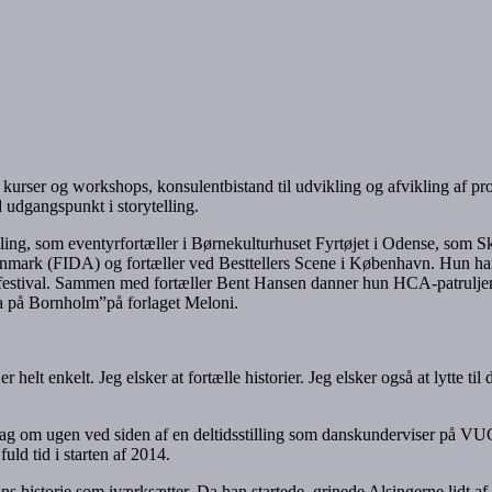
ng, kurser og workshops, konsulentbistand til udvikling og afvikling af p
udgangspunkt i storytelling.
telling, som eventyrfortæller i Børnekulturhuset Fyrtøjet i Odense, som 
 Danmark (FIDA) og fortæller ved Besttellers Scene i København. Hun har
festival. Sammen med fortæller Bent Hansen danner hun HCA-patruljen
 på Bornholm”på forlaget Meloni.
er helt enkelt. Jeg elsker at fortælle historier. Jeg elsker også at lytte 
 dag om ugen ved siden af en deltidsstilling som danskunderviser på VU
uld tid i starten af 2014.
s historie som iværksætter. Da han startede, grinede Alsingerne lidt a