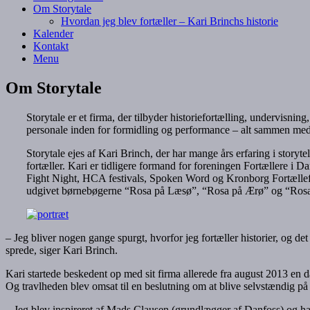
Om Storytale
Hvordan jeg blev fortæller – Kari Brinchs historie
Kalender
Kontakt
Menu
Om Storytale
Storytale er et firma, der tilbyder historiefortælling, undervisni
personale inden for formidling og performance – alt sammen med 
Storytale ejes af Kari Brinch, der har mange års erfaring i story
fortæller. Kari er tidligere formand for foreningen Fortællere i
Fight Night, HCA festivals, Spoken Word og Kronborg Fortælle
udgivet børnebøgerne “Rosa på Læsø”, “Rosa på Ærø” og “Rosa
– Jeg bliver nogen gange spurgt, hvorfor jeg fortæller historier, og det 
sprede, siger Kari Brinch.
Kari startede beskedent op med sit firma allerede fra august 2013 en
Og travlheden blev omsat til en beslutning om at blive selvstændig på f
– Jeg blev inspireret af Mads Clausen (grundlægger af Danfoss) og han