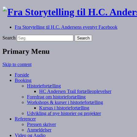
Fra Storytelling til H.C. Andersens eventyr Facebook
Fortælling, foredrag, workshops og kurser
Fra Storytelling til H.C. Anders
Search
Primary Menu
Skip to content
Forside
Booking
Historiefortælling
HC Andersen Trail fortælleoplevelser
Foredrag om historiefortælling
Workshops & kurser i historiefortælling
Kursus i historiefortælling
Udvikling af nye historier og projekter
Referencer
Pressen skriver
Anmeldelser
Video og Audio