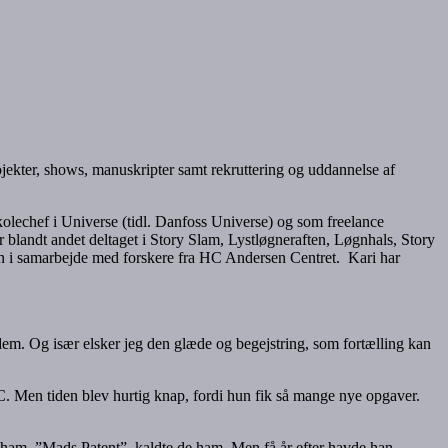
rojekter, shows, manuskripter samt rekruttering og uddannelse af
Skolechef i Universe (tidl. Danfoss Universe) og som freelance
 blandt andet deltaget i Story Slam, Lystløgneraften, Løgnhals, Story
 i samarbejde med forskere fra HC Andersen Centret. Kari har
til dem. Og især elsker jeg den glæde og begejstring, som fortælling kan
C. Men tiden blev hurtig knap, fordi hun fik så mange nye opgaver.
f ham. ”Mads Patent”, kaldte de ham. Men få år efter havde han