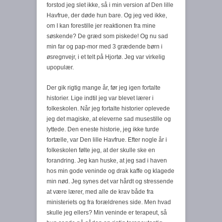
forstod jeg slet ikke, så i min version af Den lille
Havfrue, der døde hun bare. Og jeg ved ikke,
om I kan forestille jer reaktionen fra mine
søskende? De græd som piskede! Og nu sad
min far og pap-mor med 3 grædende børn i
øsregnvejr, i et telt på Hjortø. Jeg var virkelig
upopulær.
Der gik rigtig mange år, før jeg igen fortalte
historier. Lige indtil jeg var blevet lærer i
folkeskolen. Når jeg fortalte historier oplevede
jeg det magiske, at eleverne sad musestille og
lyttede. Den eneste historie, jeg ikke turde
fortælle, var Den lille Havfrue. Efter nogle år i
folkeskolen følte jeg, at der skulle ske en
forandring. Jeg kan huske, at jeg sad i haven
hos min gode veninde og drak kaffe og klagede
min nød. Jeg synes det var hårdt og stressende
at være lærer, med alle de krav både fra
ministeriets og fra forældrenes side. Men hvad
skulle jeg ellers? Min veninde er terapeut, så