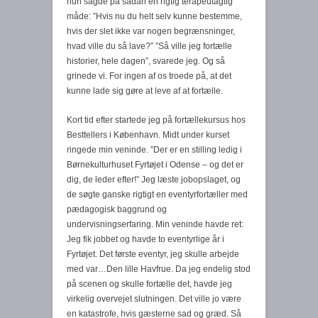
hun sagde på sådan en rigtig terapeutagtig
måde: ”Hvis nu du helt selv kunne bestemme,
hvis der slet ikke var nogen begrænsninger,
hvad ville du så lave?” ”Så ville jeg fortælle
historier, hele dagen”, svarede jeg. Og så
grinede vi. For ingen af os troede på, at det
kunne lade sig gøre at leve af at fortælle.
Kort tid efter startede jeg på fortællekursus hos
Besttellers i København. Midt under kurset
ringede min veninde. ”Der er en stilling ledig i
Børnekulturhuset Fyrtøjet i Odense – og det er
dig, de leder efter!” Jeg læste jobopslaget, og
de søgte ganske rigtigt en eventyrfortæller med
pædagogisk baggrund og
undervisningserfaring. Min veninde havde ret:
Jeg fik jobbet og havde to eventyrlige år i
Fyrtøjet. Det første eventyr, jeg skulle arbejde
med var…Den lille Havfrue. Da jeg endelig stod
på scenen og skulle fortælle det, havde jeg
virkelig overvejet slutningen. Det ville jo være
en katastrofe, hvis gæsterne sad og græd. Så