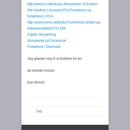
http://www.hcafestivals.dk/nyheder-2014/den-
lille-havfrue-i-torvejr
tv2Fyn Forskeren og
fortælleren 2014
http://www.fyens.dk/kultur/Tommelise-fortalt-og-
forklaret/artikel/2767198
Digital Storytelling
storytaledk på Facebook
Fortællere i Danmark
Jeg glæder mig til at fortælle for jer.
de bedste hilsner
Kari Brinch
Search