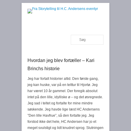
Fortælling, foredrag, workshops og kurser
Fra Storytelling til H.C.
Andersens eventyr
Search
Primary Menu
Skip to content
Hvordan jeg blev fortæller – Kari
Brinchs historie
Jeg har fortalt historier altid. Den første gang,
jeg kan huske, var på en telttur til Hjortø. Jeg
har været 10 år gammel. Der foregik absolut
intet på den lille, idylliske ø – og det øsregnede.
Jeg sad i teltet og fortalte for mine mindre
søskende. Jeg havde lige læst HC Andersens
”Den lille Havfrue”, så den fortalte jeg. Jeg
forstod ikke det hele, HC Andersen har jo et
meget svulstigt og lidt knudret sprog. Slutningen