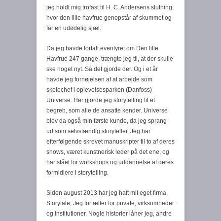
jeg holdt mig trofast til H. C. Andersens slutning,
hvor den lille havfrue genopstår af skummet og
får en udødelig sjæl.
Da jeg havde fortalt eventyret om Den lille
Havfrue 247 gange, trængte jeg til, at der skulle
ske noget nyt. Så det gjorde der. Og i et år
havde jeg fornøjelsen af at arbejde som
skolechef i oplevelsesparken (Danfoss)
Universe. Her gjorde jeg storytelling til et
begreb, som alle de ansatte kender. Universe
blev da også min første kunde, da jeg sprang
ud som selvstændig storyteller. Jeg har
efterfølgende skrevet manuskripter til to af deres
shows, været kunstnerisk leder på det ene, og
har stået for workshops og uddannelse af deres
formidlere i storytelling.
Siden august 2013 har jeg haft mit eget firma,
Storytale, Jeg fortæller for private, virksomheder
og institutioner. Nogle historier låner jeg, andre