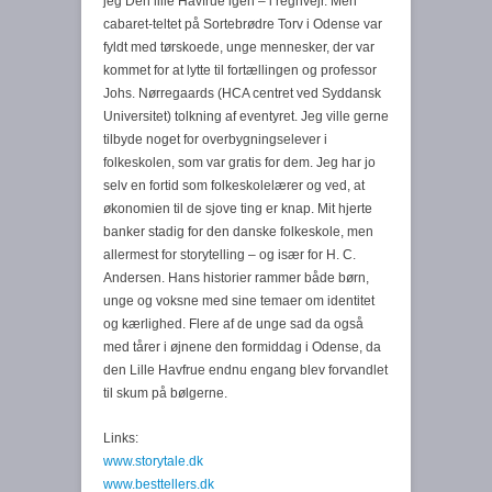
jeg Den lille Havfrue igen – i regnvejr. Men
cabaret-teltet på Sortebrødre Torv i Odense var
fyldt med tørskoede, unge mennesker, der var
kommet for at lytte til fortællingen og professor
Johs. Nørregaards (HCA centret ved Syddansk
Universitet) tolkning af eventyret. Jeg ville gerne
tilbyde noget for overbygningselever i
folkeskolen, som var gratis for dem. Jeg har jo
selv en fortid som folkeskolelærer og ved, at
økonomien til de sjove ting er knap. Mit hjerte
banker stadig for den danske folkeskole, men
allermest for storytelling – og især for H. C.
Andersen. Hans historier rammer både børn,
unge og voksne med sine temaer om identitet
og kærlighed. Flere af de unge sad da også
med tårer i øjnene den formiddag i Odense, da
den Lille Havfrue endnu engang blev forvandlet
til skum på bølgerne.
Links:
www.storytale.dk
www.besttellers.dk