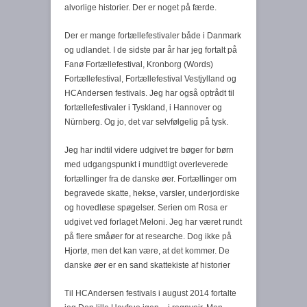
alvorlige historier. Der er noget på færde.
Der er mange fortællefestivaler både i Danmark
og udlandet. I de sidste par år har jeg fortalt på
Fanø Fortællefestival, Kronborg (Words)
Fortællefestival, Fortællefestival Vestjylland og
HCAndersen festivals. Jeg har også optrådt til
fortællefestivaler i Tyskland, i Hannover og
Nürnberg. Og jo, det var selvfølgelig på tysk.
Jeg har indtil videre udgivet tre bøger for børn
med udgangspunkt i mundtligt overleverede
fortællinger fra de danske øer. Fortællinger om
begravede skatte, hekse, varsler, underjordiske
og hovedløse spøgelser. Serien om Rosa er
udgivet ved forlaget Meloni. Jeg har været rundt
på flere småøer for at researche. Dog ikke på
Hjortø, men det kan være, at det kommer. De
danske øer er en sand skattekiste af historier
Til HCAndersen festivals i august 2014 fortalte