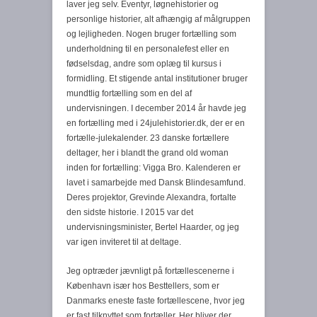
laver jeg selv. Eventyr, løgnehistorier og
personlige historier, alt afhængig af målgruppen
og lejligheden. Nogen bruger fortælling som
underholdning til en personalefest eller en
fødselsdag, andre som oplæg til kursus i
formidling. Et stigende antal institutioner bruger
mundtlig fortælling som en del af
undervisningen. I december 2014 år havde jeg
en fortælling med i 24julehistorier.dk, der er en
fortælle-julekalender. 23 danske fortællere
deltager, her i blandt the grand old woman
inden for fortælling: Vigga Bro. Kalenderen er
lavet i samarbejde med Dansk Blindesamfund.
Deres projektor, Grevinde Alexandra, fortalte
den sidste historie. I 2015 var det
undervisningsminister, Bertel Haarder, og jeg
var igen inviteret til at deltage.
Jeg optræder jævnligt på fortællescenerne i
København især hos Besttellers, som er
Danmarks eneste faste fortællescene, hvor jeg
er fast tilknyttet som fortæller. Her bliver der