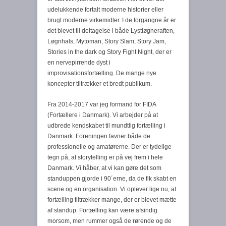
udelukkende fortalt moderne historier eller
brugt moderne virkemidler. I de forgangne år er
det blevet til deltagelse i både Lystløgneraften,
Løgnhals, Mytoman, Story Slam, Story Jam,
Stories in the dark og Story Fight Night, der er
en nervepirrende dyst i
improvisationsfortælling. De mange nye
koncepter tiltrækker et bredt publikum.
Fra 2014-2017 var jeg formand for FIDA
(Fortællere i Danmark). Vi arbejder på at
udbrede kendskabet til mundtlig fortælling i
Danmark. Foreningen favner både de
professionelle og amatørerne. Der er tydelige
tegn på, at storytelling er på vej frem i hele
Danmark. Vi håber, at vi kan gøre det som
standuppen gjorde i 90´erne, da de fik skabt en
scene og en organisation. Vi oplever lige nu, at
fortælling tiltrækker mange, der er blevet mætte
af standup. Fortælling kan være afsindig
morsom, men rummer også de rørende og de